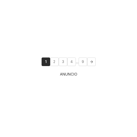
...
1
2
3
4
9
ANUNCIO