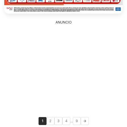
ANUNCIO
...
1
2
3
4
9