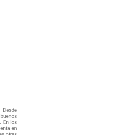
a! Desde
 buenos
. En los
venta en
as otras