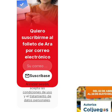
Quiero
suscribirme al
folleto de Ara
por correo
electrónico
Suscríbase
Al iniciar sesión,
acepta las
condiciones de uso
y el
tratamiento de
datos personales
.