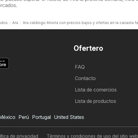
ercados.
ados
Ara
Ara catálogo Ahorra con precios bajos y ofertas en la canasta fa
Ofertero
FAQ
Contacto
Lista de comercios
Lista de productos
México
Perú
Portugal
United States
Folleto de Ara
Quiero suscribirme al folleto
ítica de privacidad
Términos y condiciones de uso del sitio web