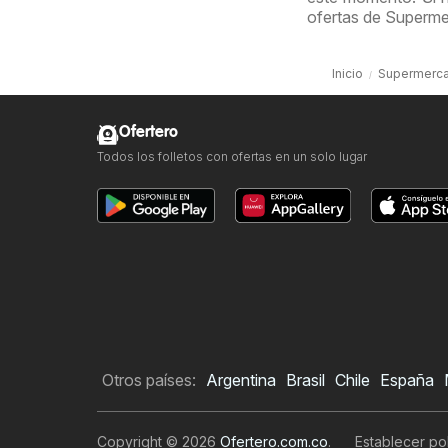
ofertas de Superm
Inicio
Supermerc
Ofertero
Todos los folletos con ofertas en un solo lugar
Otros países:
Argentina
Brasil
Chile
España
Copyright © 2026
Ofertero.com.co
.
Establecer pol