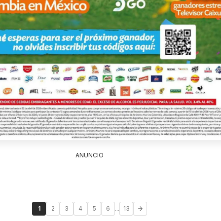
ANUNCIO
...
1
2
3
4
5
6
13