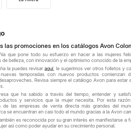
go
s las promociones en los catálogos Avon Colo
ía que pone todo su esfuerzo en hacer a las mujeres feli
s de belleza, con innovación y el optimismo conocido de la em
a la puedes revisar
aquí
, le sugerimos ver otros folletos y c
s nuevas temporadas con nuevos productos comienzan d
desaproveches. Revisa siempre el catálogo Avon para estar a
s.
sa que ha sabido a través del tiempo, entender y satisfa
oductos y servicios que la mujer necesita. Por esta razón
a de las empresas de venta directa más grandes del mun
rca se encuentran en casi todo el mundo gracias a la Avon c
mbién es reconocida por su gran interés en manifestarse a f
ujer así como poder ayudar en su crecimiento personal.