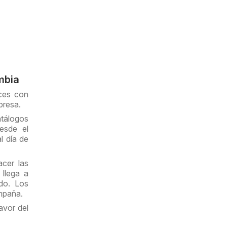
mbia
ces con
presa.
atálogos
esde el
l día de
cer las
 llega a
do. Los
ampaña.
avor del