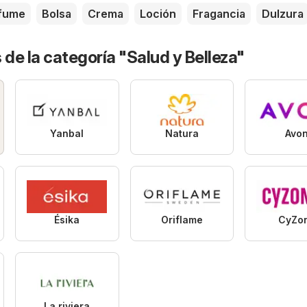
fume
Bolsa
Crema
Loción
Fragancia
Dulzura
 de la categoría "Salud y Belleza"
Yanbal
Natura
Avo
Ésika
Oriflame
CyZo
La riviera