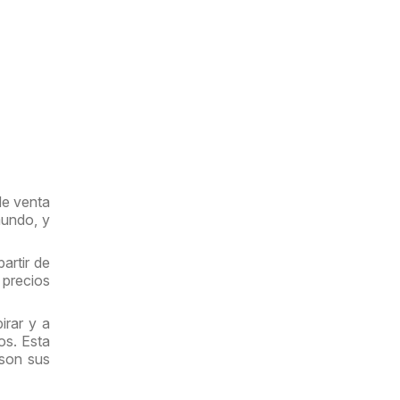
de venta
mundo, y
artir de
precios
irar y a
os. Esta
 son sus