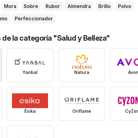
Mora
Sobre
Rubor
Almendra
Brillo
Polvo
amo
Perfeccionador
 de la categoría "Salud y Belleza"
Yanbal
Natura
Avo
Ésika
Oriflame
CyZo