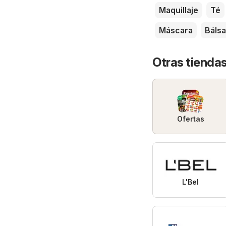
Maquillaje
Té
Máscara
Báls
Otras tiendas
Ofertas
L'Bel