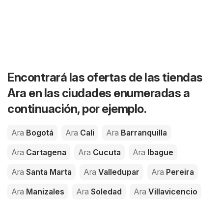
Encontrará las ofertas de las tiendas
Ara en las ciudades enumeradas a
continuación, por ejemplo.
Ara
Bogotá
Ara
Cali
Ara
Barranquilla
Ara
Cartagena
Ara
Cucuta
Ara
Ibague
Ara
Santa Marta
Ara
Valledupar
Ara
Pereira
Ara
Manizales
Ara
Soledad
Ara
Villavicencio