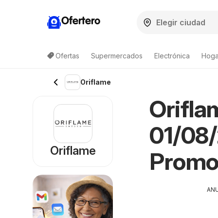
Ofertero
Ofertas
Supermercados
Electrónica
Hogar
Oriflame
Orifla
01/08/
Oriflame
Promo
AN