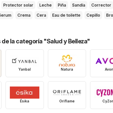
Protector solar
Leche
Piña
Sandía
Corrector
Serum
Crema
Cera
Eau de toilette
Cepillo
Br
 de la categoría "Salud y Belleza"
Yanbal
Natura
Avo
Ésika
Oriflame
CyZo