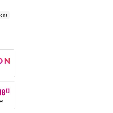
ocha
n
ne