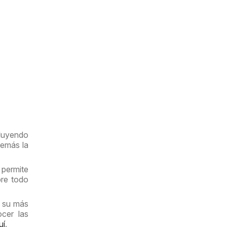
luyendo
demás la
 permite
bre todo
n su más
cer las
uí
.