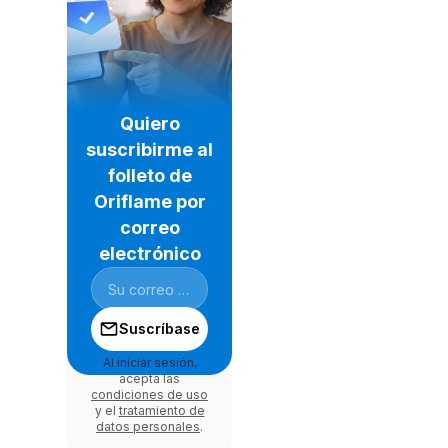
Quiero
suscribirme al
folleto de
Oriflame por
correo
electrónico
Suscríbase
Al iniciar sesión,
acepta las
condiciones de uso
y el
tratamiento de
datos personales
.