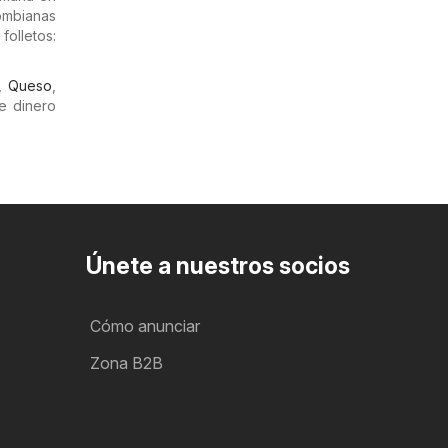
lombianas
olletos:
,
Queso
,
e dinero
Únete a nuestros socios
Cómo anunciar
Zona B2B