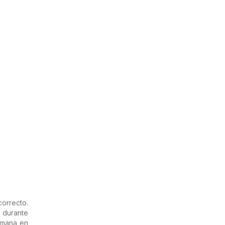
orrecto.
s durante
emana en