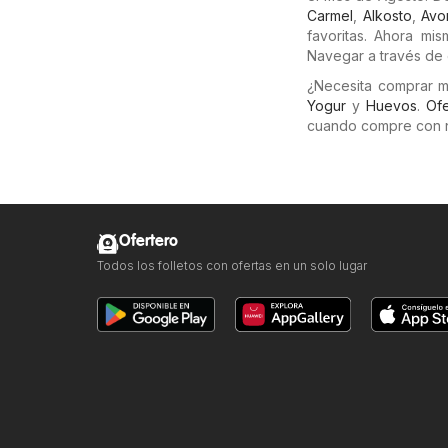
Carmel
,
Alkosto
,
Avo
favoritas. Ahora mi
Navegar a través de e
¿Necesita comprar 
Yogur
y
Huevos
.
Ofe
cuando compre con 
Ofertero
Todos los folletos con ofertas en un solo lugar