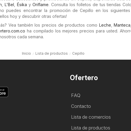
n
,
L'Bel
,
Ésika
y
Oriflame
. Consulta los folletos de tus tiendas Co
smo puedes encontrar la promoción de Cepillo en los siguientes f
llos hoy y descubrir otras ofertas!
más? Vea también los precios de productos como
Leche
,
Manteca
rtero.com.co
ha compilado los mejores precios para usted. Ahorr
nosotros cada semana.
Inicio
Lista de productos
Cepillo
Ofertero
FAQ
Contacto
Lista de comercios
Lista de productos