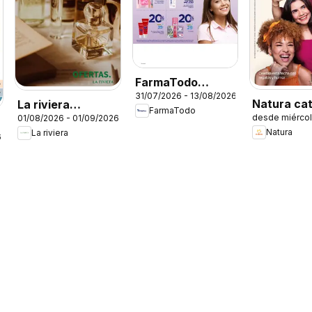
FarmaTodo
31/07/2026 - 13/08/2026
catálogo
Natura ca
La riviera
FarmaTodo
desde miérco
01/08/2026 - 01/09/2026
ciclo 12
catalógo
Natura
La riviera
6