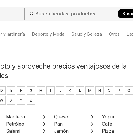
Bus
 y jardinería
Deporte y Moda
Salud y Belleza
Otros
Lis
ucto y aproveche precios ventajosos de la
les
D
E
F
G
H
I
J
K
L
M
N
O
P
Q
W
X
Y
Z
Manteca
Queso
Yogur
Petróleo
Pan
Café
Salami
Jamón
Pizza