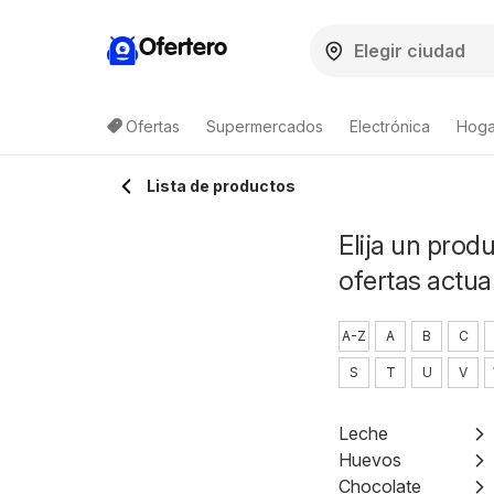
Ofertero
Ofertas
Supermercados
Electrónica
Hogar
Lista de productos
Elija un prod
ofertas actua
A-Z
A
B
C
S
T
U
V
Leche
Huevos
Chocolate