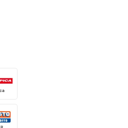
ica
to