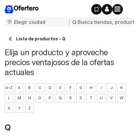
Ofertero
Lista de productos - Q
Elija un producto y aproveche
precios ventajosos de la ofertas
actuales
A-Z
A
B
C
D
E
F
G
H
I
J
K
L
M
N
O
P
Q
R
S
T
U
V
W
X
Y
Z
Q