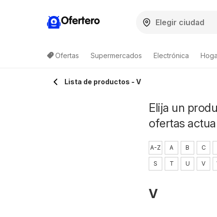
Ofertero
Ofertas
Supermercados
Electrónica
Hogar
Lista de productos - V
Elija un prod
ofertas actua
A-Z
A
B
C
S
T
U
V
V