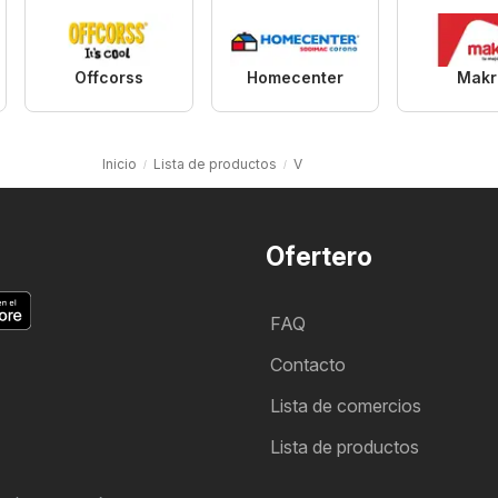
Offcorss
Homecenter
Makr
Inicio
Lista de productos
V
Ofertero
FAQ
Contacto
Lista de comercios
Lista de productos