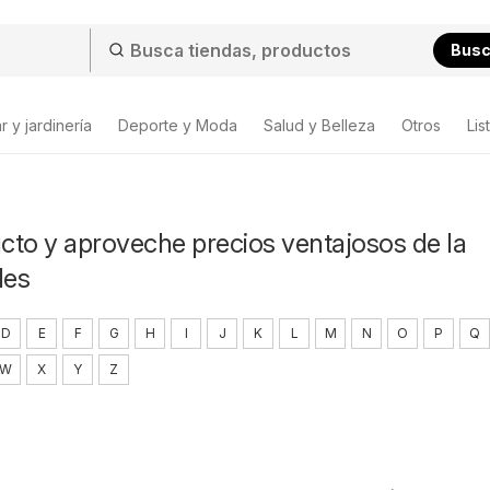
Bus
 y jardinería
Deporte y Moda
Salud y Belleza
Otros
Lis
ucto y aproveche precios ventajosos de la
les
D
E
F
G
H
I
J
K
L
M
N
O
P
Q
W
X
Y
Z