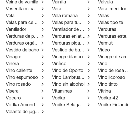
Vaina de vainilla
Vainilla
Válvula
Vasenilla mica
Vaso
Vaso medidor
Vela
Vela romana
Velas
Velas para cementerio
Velas para tumba
Velas tipo té
Ventilador
Ventilador de pedestal
Verduras
Verduras de primavera
Verduras enlatadas
Verduras 
Verduras orgánicas
Verduras picadas
Vermut
Vestido de baño
Vestido de baño enterno
Video
Vinagre
Vinagre blanco
Vinagr
Vinera
Vinílico
Vino
Vino caliente
Vino de Oporto
Vino de rosa mo
Vino espumoso
Vino Lambrusco
Vino licoroso
Vino rosado
Vino sin alcohol
Vino tinto
Visera
Vitaminas
Vitrina
Vocero
Vodka
Vodka 42
Vodka Amundsen
Vodka Beluga
Vodka Finland
Volante de juguete