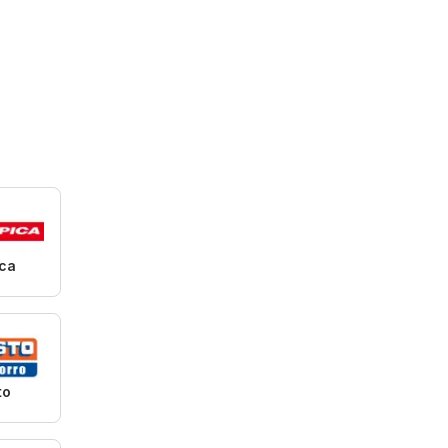
ica
to