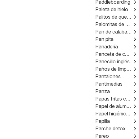
Paddleboarding
Paleta de hielo
Palitos de queso
Palomitas de maíz
Pan de calabaza
Pan pita
Panadería
Panceta de cerdo
Panecillo inglés
Paños de limpieza
Pantalones
Pantimedias
Panza
Papas fritas congeladas
Papel de aluminio
Papel higiénico negro
Papilla
Parche detox
Pareo