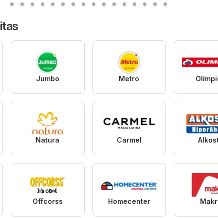
itas
Jumbo
Metro
Olímp
Natura
Carmel
Alkos
Offcorss
Homecenter
Makr