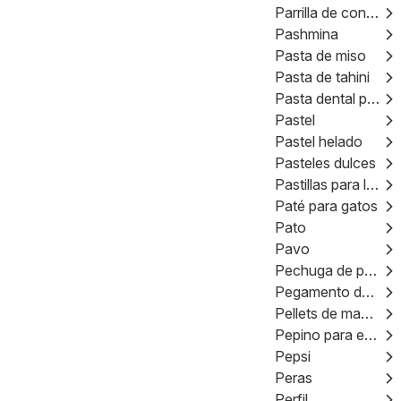
Parrilla de contacto
Pashmina
Pasta de miso
Pasta de tahini
Pasta dental para bebés
Pastel
Pastel helado
Pasteles dulces
Pastillas para lavavajillas
Paté para gatos
Pato
Pavo
Pechuga de pollo
Pegamento de pestañas
Pellets de madera
Pepino para ensalada
Pepsi
Peras
Perfil