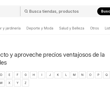
Bus
 y jardinería
Deporte y Moda
Salud y Belleza
Otros
Lis
ucto y aproveche precios ventajosos de la
les
D
E
F
G
H
I
J
K
L
M
N
O
P
Q
W
X
Y
Z