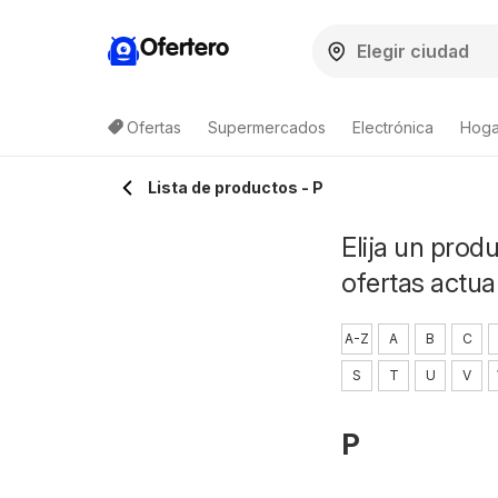
Ofertero
Ofertas
Supermercados
Electrónica
Hogar
Lista de productos - P
Elija un prod
ofertas actua
A-Z
A
B
C
S
T
U
V
P