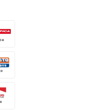
ica
to
o