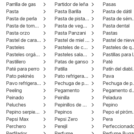
Parrilla de gas
Partidor de leña
Pasas
Pasta
Pasta Barilla
Pasta de dátil
Pasta de perla
Pasta de pistache
Pasta d
Pasta de tomate
Pasta de vegetales
Pasta dental
Pasta orzo
Pasta Panzani
Pastas
Pastel de caramelo
Pastel de miel 1600 g
Pastel de niev
Pasteles
Pasteles de cumpleaños
Pasteles d
Pasteles orgánicos
Pasteles salados
Past
Pastillero
Patas de ganso
Paté
Paté para perro
Patilla
Patín del di
Pato pekinés
Pato refrigerado
Pava
Pavo refrigerado
Pechuga de pato
Pechu
Peeling
Pegamento
Pegamento de
Peinado
Peinilla
Peladura
Peluches
Pepinillos de Znojmo
Pepino
Pepino serpiente
Pepinos
Pepo el
Pepsi Max
Pepsi Zero
Pera
Perchero
Perejil
Perfeccionado
Perfilador
Perfume
Perfume Bugat