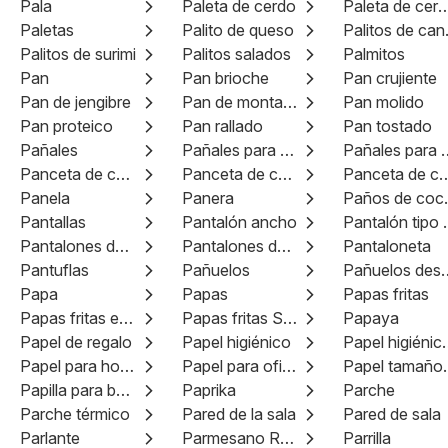
Pala
Paleta de cerdo
Paleta de cerdo si
Paletas
Palito de queso
Pali
Palitos de surimi
Palitos salados
Palmitos
Pan
Pan brioche
Pan crujiente
Pan de jengibre
Pan de montaña
Pan molido
Pan proteico
Pan rallado
Pan tostado
Pañales
Pañales para bebé
Pañales p
Panceta de cerdo ahumada
Panceta de cerdo asada
Panceta de cerdo 
Panela
Panera
Paño
Pantallas
Pantalón ancho
Pantaló
Pantalones de maternidad
Pantalones de trabajo
Pantaloneta
Pantuflas
Pañuelos
Pañuelos d
Papa
Papas
Papas fritas
Papas fritas estilo americano
Papas fritas Strážnice
Papaya
Papel de regalo
Papel higiénico
Papel higié
Papel para hornear
Papel para oficina
Papel
Papilla para bebés
Paprika
Parche
Parche térmico
Pared de la sala
Pared de sala
Parlante
Parmesano Reggiano
Parrilla