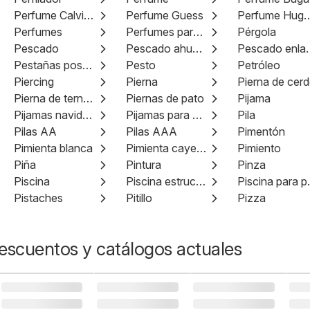
Perfume Calvin Klein
Perfume Guess
Perfume Hug
Perfumes
Perfumes para hombre
Pérgola
Pescado
Pescado ahumado
Pescado
Pestañas postizas
Pesto
Petróleo
Piercing
Pierna
Pierna de cer
Pierna de ternera
Piernas de pato
Pijama
Pijamas navideños
Pijamas para mujer
Pila
Pilas AA
Pilas AAA
Pimentón
Pimienta blanca
Pimienta cayena
Pimiento
Piña
Pintura
Pinza
Piscina
Piscina estructural
Pisci
Pistaches
Pitillo
Pizza
escuentos y catálogos actuales