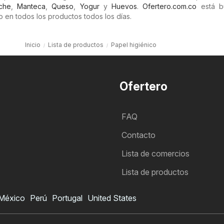
che
,
Manteca
,
Queso
,
Yogur
y
Huevos
.
Ofertero.com.co
está b
 en todos los productos todos los días.
Inicio
Lista de productos
Papel higiénico
Ofertero
FAQ
Contacto
Lista de comercios
Lista de productos
México
Perú
Portugal
United States