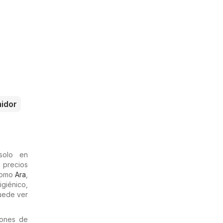
midor
solo en
s precios
 como
Ara
,
igiénico,
puede ver
iones de