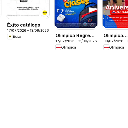
Éxito catálogo
6
17/07/2026 - 13/09/2026
Olímpica Regreso
Olímpica
Éxito
17/07/2026 - 15/08/2026
30/07/2026 - 
a clases
Aniversari
Olímpica
Olímpica
Ofertas tex
electro