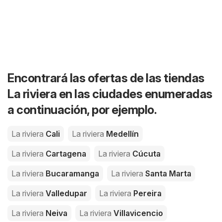
Encontrará las ofertas de las tiendas
La riviera en las ciudades enumeradas
a continuación, por ejemplo.
La riviera
Cali
La riviera
Medellín
La riviera
Cartagena
La riviera
Cúcuta
La riviera
Bucaramanga
La riviera
Santa Marta
La riviera
Valledupar
La riviera
Pereira
La riviera
Neiva
La riviera
Villavicencio