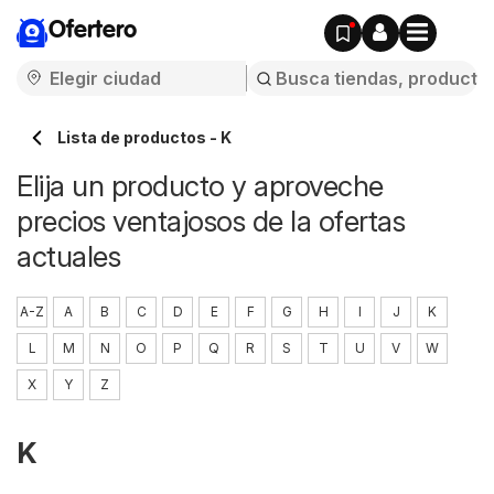
Ofertero
Lista de productos - K
Elija un producto y aproveche
precios ventajosos de la ofertas
actuales
A-Z
A
B
C
D
E
F
G
H
I
J
K
L
M
N
O
P
Q
R
S
T
U
V
W
X
Y
Z
K