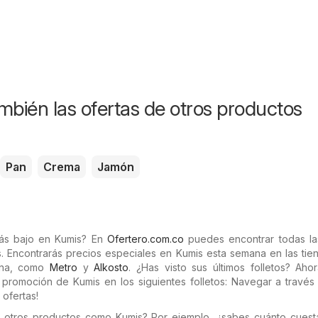
mbién las ofertas de otros productos
Pan
Crema
Jamón
más bajo en Kumis? En
Ofertero.com.co
puedes encontrar todas las
. Encontrarás precios especiales en Kumis esta semana en las tie
ana, como
Metro
y
Alkosto
. ¿Has visto sus últimos folletos? Aho
promoción de Kumis en los siguientes folletos: Navegar a través 
 ofertas!
n otros productos como Kumis? Por ejemplo, ¿sabes cuánto cues