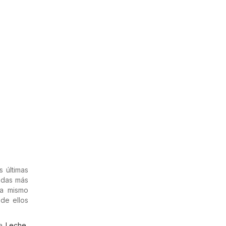
 últimas
ndas más
ra mismo
de ellos
ta
Leche
,