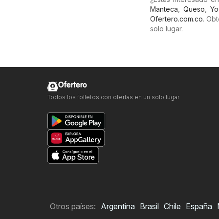
Manteca
,
Queso
,
Yo
Ofertero.com.co
. Ob
solo lugar.
Ofertero
Todos los folletos con ofertas en un solo lugar
Otros países:
Argentina
Brasil
Chile
España