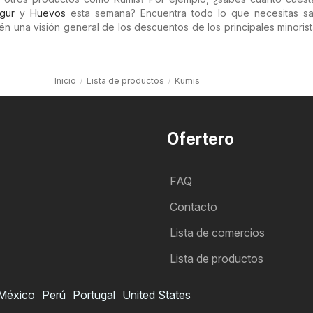
gur
y
Huevos
esta semana? Encuentra todo lo que necesitas s
tén una visión general de los descuentos de los principales minoris
Inicio
Lista de productos
Kumis
Ofertero
FAQ
Contacto
Lista de comercios
Lista de productos
México
Perú
Portugal
United States