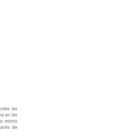
odas las
na en las
ora mismo
ravés de