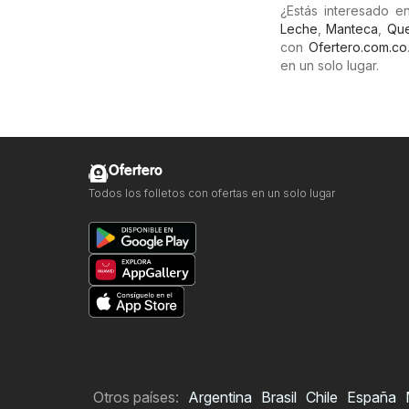
¿Estás interesado e
Leche
,
Manteca
,
Qu
con
Ofertero.com.co
en un solo lugar.
Ofertero
Todos los folletos con ofertas en un solo lugar
Otros países:
Argentina
Brasil
Chile
España