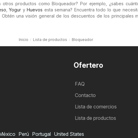
n otros productos como Bloqueador? Por ejemplo, ¿sabes cuánt
eso
,
Yogur
y
Huevos
esta semana? Encuentra todo lo que necesit
. Obtén una visión general de los descuentos de los principales m
Inicio
Lista de productos
Bloqueador
Ofertero
FAQ
Contacto
Lista de comercios
Lista de productos
México
Perú
Portugal
United States