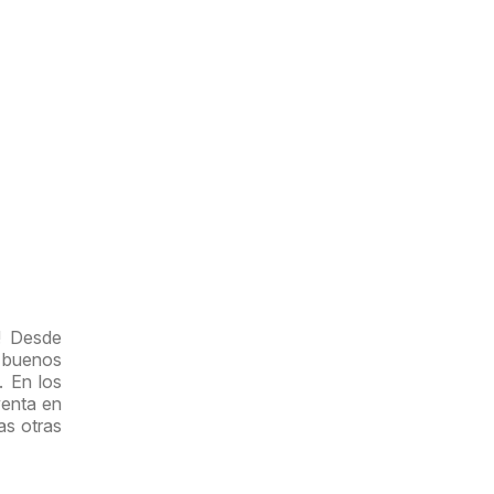
a! Desde
 buenos
. En los
venta en
as otras