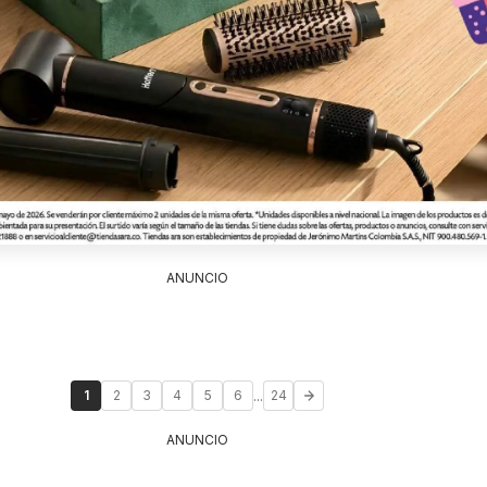
ANUNCIO
...
1
2
3
4
5
6
24
ANUNCIO