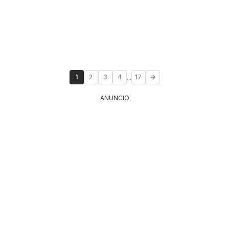
...
1
2
3
4
17
ANUNCIO