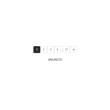
...
1
2
3
4
17
ANUNCIO