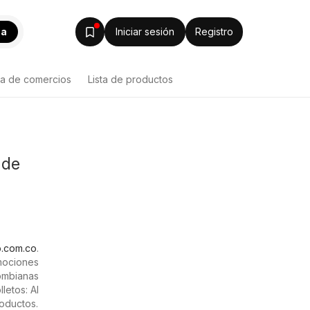
ca
Iniciar sesión
Registro
ta de comercios
Lista de productos
 de
o.com.co
.
mociones
ombianas
letos: Al
roductos.