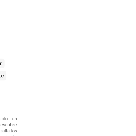
r
te
solo en
escubre
sulta los