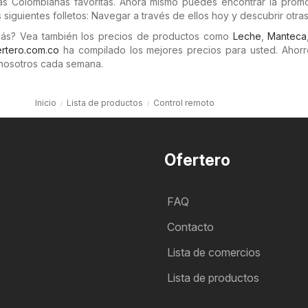
ndas Colombianas favoritas. Ahora mismo puedes encontrar la prom
 siguientes folletos: Navegar a través de ellos hoy y descubrir otras
más? Vea también los precios de productos como
Leche
,
Manteca
rtero.com.co
ha compilado los mejores precios para usted. Ahorr
nosotros cada semana.
Inicio
Lista de productos
Control remoto
Ofertero
FAQ
Contacto
Lista de comercios
Lista de productos