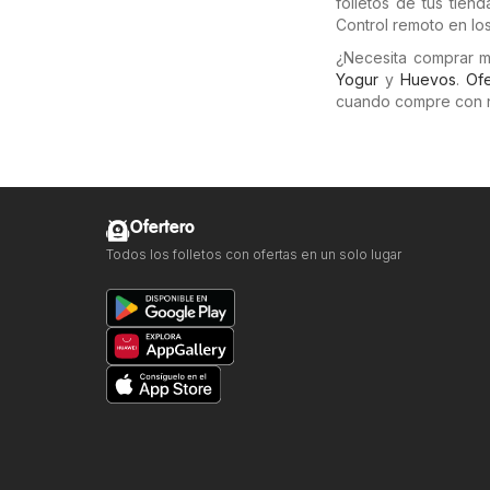
folletos de tus tie
Control remoto en los
¿Necesita comprar 
Yogur
y
Huevos
.
Ofe
cuando compre con 
Ofertero
Todos los folletos con ofertas en un solo lugar