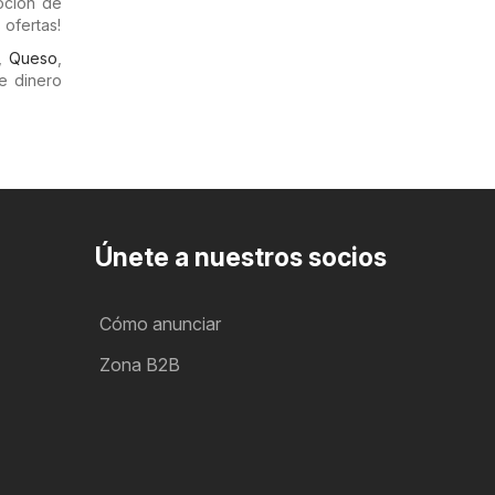
oción de
 ofertas!
,
Queso
,
e dinero
Únete a nuestros socios
Cómo anunciar
Zona B2B