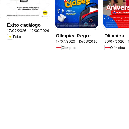
Éxito catálogo
6
17/07/2026 - 13/09/2026
Olímpica Regreso
Olímpica
Éxito
17/07/2026 - 15/08/2026
30/07/2026 - 
a clases
Aniversari
Olímpica
Olímpica
Ofertas tex
electro