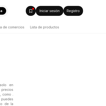
ca
Iniciar sesión
Registro
ta de comercios
Lista de productos
solo en
s precios
, como .
a puedes
to de la