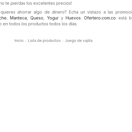
o te pierdas los excelentes precios!
quieres ahorrar algo de dinero? Echa un vistazo a las promoc
che
,
Manteca
,
Queso
,
Yogur
y
Huevos
.
Ofertero.com.co
está b
 en todos los productos todos los días.
Inicio
Lista de productos
Juego de vajilla