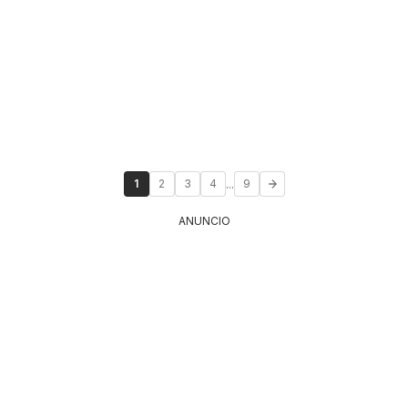
...
1
2
3
4
9
ANUNCIO