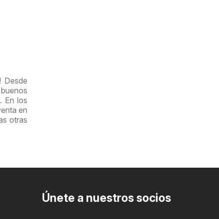
o! Desde
y buenos
. En los
venta en
as otras
Únete a nuestros socios