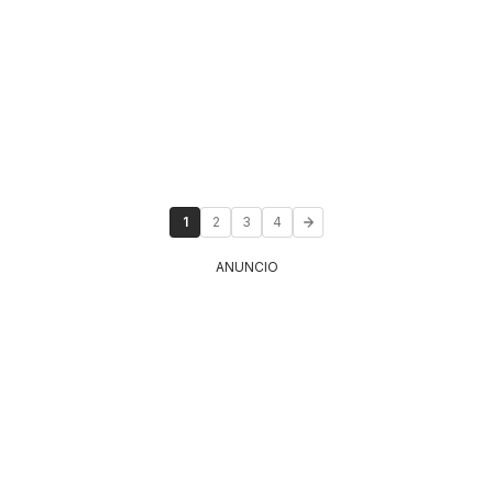
1
2
3
4
ANUNCIO