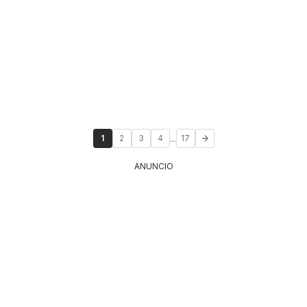
...
1
2
3
4
17
ANUNCIO