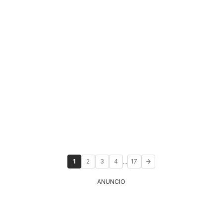
...
1
2
3
4
17
ANUNCIO