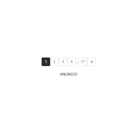
...
1
2
3
4
17
ANUNCIO