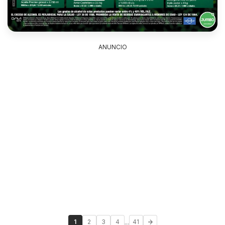
ANUNCIO
...
1
2
3
4
41