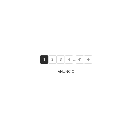
...
1
2
3
4
41
ANUNCIO