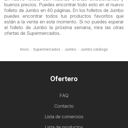
buenos precios. Puedes encontrar todo esto en el nuevo
folleto de Jumbo en 40 páginas. En los folletos de Jumbo
puedes encontrar todos tus productos favoritos que
están a la venta en este momento. Si no puedes esperar
el folleto de Jumbo la próxima semana, mira las otras
ofertas de Supermercados.
Inicio
Supermercados
Jumbo
Jumbo catálogo
Ofertero
FAQ
Contacto
Lista de comercios
Lista de productos