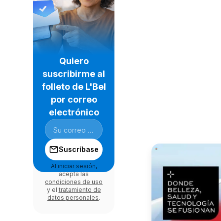
Quiero
suscribirme al
folleto de L'Bel
por correo
electrónico
Suscríbase
Al iniciar sesión,
acepta las
condiciones de uso
y el
tratamiento de
datos personales
.