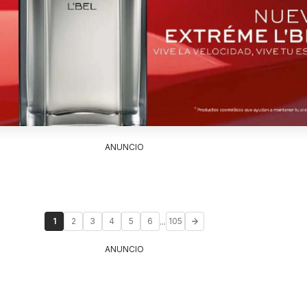
ANUNCIO
...
1
2
3
4
5
6
105
ANUNCIO