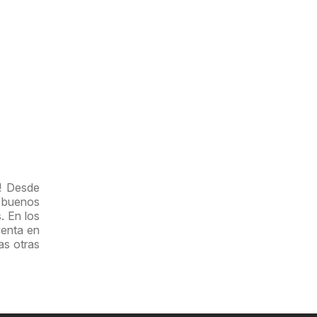
l! Desde
y buenos
. En los
venta en
as otras