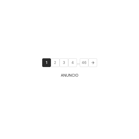
...
1
2
3
4
46
ANUNCIO