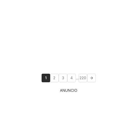
...
1
2
3
4
220
ANUNCIO