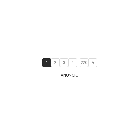
...
1
2
3
4
220
ANUNCIO