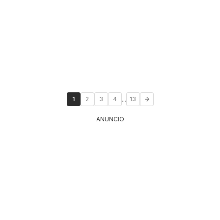
...
1
2
3
4
13
ANUNCIO