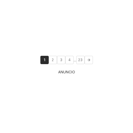
...
1
2
3
4
23
ANUNCIO