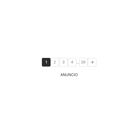
...
1
2
3
4
26
ANUNCIO