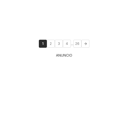
...
1
2
3
4
26
ANUNCIO