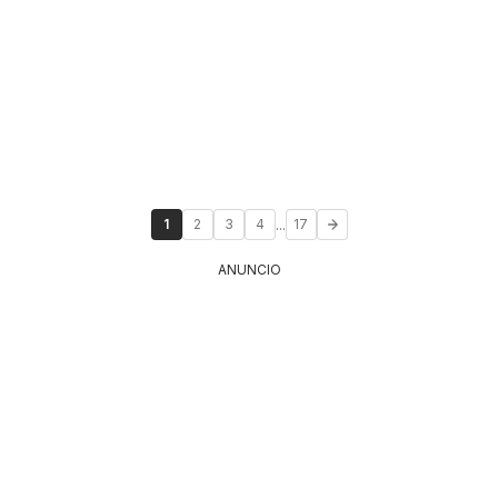
...
1
2
3
4
17
ANUNCIO