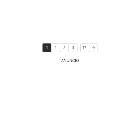
...
1
2
3
4
17
ANUNCIO