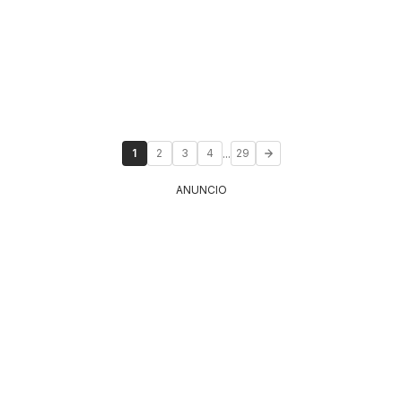
...
1
2
3
4
29
ANUNCIO