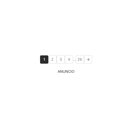
...
1
2
3
4
29
ANUNCIO