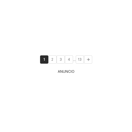
...
1
2
3
4
13
ANUNCIO