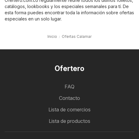
Ofertero.com.co regularmente reúne todos los últimos folletos,
catálogos, lookbooks y los especiales semanales para tí. De
esta forma puedes encontrar toda la información sobre ofertas
especiales en un solo lugar.
Inicio
Ofertas Calamar
Ofertero
FAQ
Contacto
Lista de comercios
Lista de productos