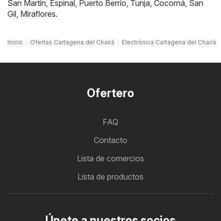
San Martín
,
Espinal
,
Puerto Berrío
,
Tunja
,
Cocorná
,
San
Gil
,
Miraflores
.
Inicio
Ofertas Cartagena del Chairá
Electrónica Cartagena del Chairá
Ofertero
FAQ
Contacto
Lista de comercios
Lista de productos
Únete a nuestros socios