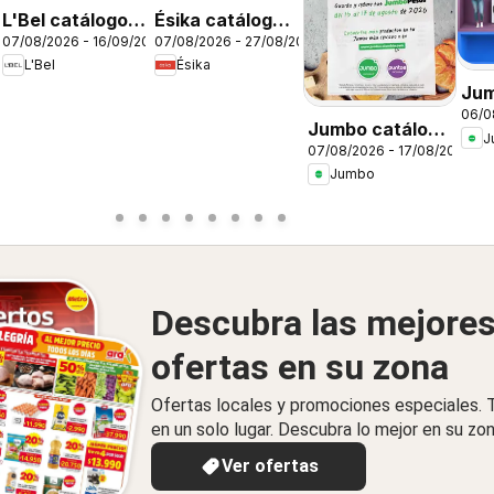
26
L'Bel catálogo
Ésika catálogo
07/08/2026 - 16/09/2026
07/08/2026 - 27/08/2026
C12/2026
C12/2026
L'Bel
Ésika
Jum
06/0
Hom
Jumbo catálogo
J
07/08/2026 - 17/08/2026
al 100
Jumbo
Descubra las mejore
ofertas en su zona
Ofertas locales y promociones especiales.
en un solo lugar. Descubra lo mejor en su zon
Ver ofertas