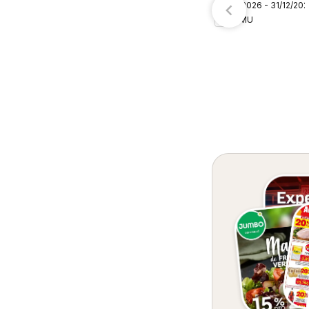
05/08/2026 - 31/12/20
– Colombia
TEMU