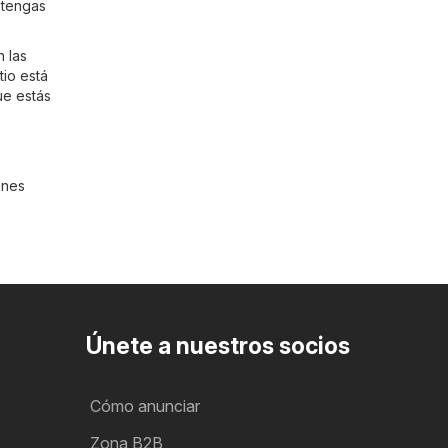
 tengas
n las
tio está
ue estás
enes
Únete a nuestros socios
Cómo anunciar
Zona B2B