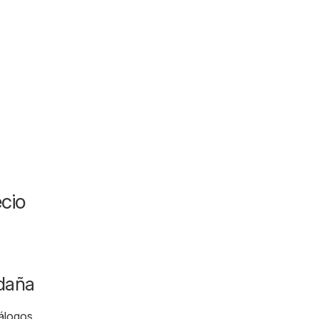
cio
ldaña
tálogos