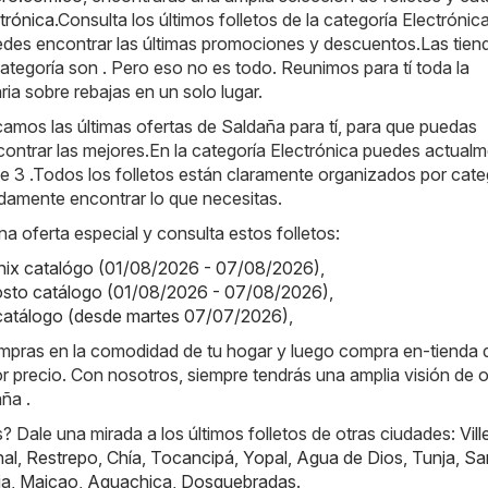
trónica
.Consulta los últimos folletos de la categoría Electrónic
des encontrar las últimas promociones y descuentos.Las tie
ategoría son . Pero eso no es todo. Reunimos para tí toda la
ia sobre rebajas en un solo lugar.
amos las últimas ofertas de Saldaña para tí, para que puedas
ontrar las mejores.En la categoría Electrónica puedes actual
de 3 .Todos los folletos están claramente organizados por cate
damente encontrar lo que necesitas.
na oferta especial y consulta estos folletos:
onix catalógo (01/08/2026 - 07/08/2026)
,
osto catálogo (01/08/2026 - 07/08/2026)
,
 catálogo (desde martes 07/07/2026)
,
ompras en la comodidad de tu hogar y luego compra en-tienda
or precio. Con nosotros, siempre tendrás una amplia visión de o
ña .
 Dale una mirada a los últimos folletos de otras ciudades:
Vill
nal
,
Restrepo
,
Chía
,
Tocancipá
,
Yopal
,
Agua de Dios
,
Tunja
,
Sa
ja
,
Maicao
,
Aguachica
,
Dosquebradas
.