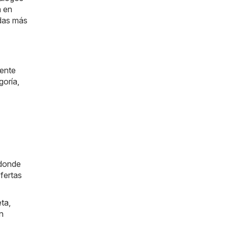
a en
ndas más
mente
goría,
 donde
fertas
eta
,
n