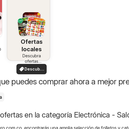
Ofertas
locales
026
Descubra
ofertas
especiales
Descubre
ofertas
ue puedes comprar ahora a mejor pre
a
ofertas en la categoría Electrónica - Sa
ero.com.co
, encontrarás una amplia selección de folletos y ca