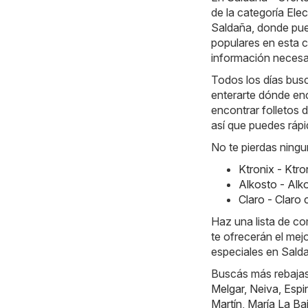
de la categoría
Elec
Saldaña, donde pue
populares en esta c
información necesar
Todos los días busc
enterarte dónde enc
encontrar folletos 
así que puedes rápi
No te pierdas ningu
Ktronix - Ktr
Alkosto - Alk
Claro - Claro
Haz una lista de c
te ofrecerán el mej
especiales en Salda
Buscás más rebajas?
Melgar
,
Neiva
,
Espi
Martín
,
María La Ba