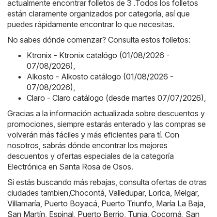
actualmente encontrar folletos de 3 .Todos los folletos
están claramente organizados por categoría, así que
puedes rápidamente encontrar lo que necesitas.
No sabes dónde comenzar? Consulta estos folletos:
Ktronix - Ktronix catalógo (01/08/2026 -
07/08/2026)
,
Alkosto - Alkosto catálogo (01/08/2026 -
07/08/2026)
,
Claro - Claro catálogo (desde martes 07/07/2026)
,
Gracias a la información actualizada sobre descuentos y
promociones, siempre estarás enterado y las compras se
volverán más fáciles y más eficientes para tí. Con
nosotros, sabrás dónde encontrar los mejores
descuentos y ofertas especiales de la categoría
Electrónica en Santa Rosa de Osos.
Si estás buscando más rebajas, consulta ofertas de otras
ciudades tambien,
Chocontá
,
Valledupar
,
Lorica
,
Melgar
,
Villamaría
,
Puerto Boyacá
,
Puerto Triunfo
,
María La Baja
,
San Martín
,
Espinal
,
Puerto Berrío
,
Tunja
,
Cocorná
,
San