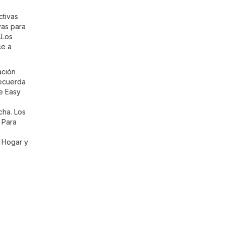
ctivas
vas para
.Los
ce a
ación
Recuerda
de Easy
cha. Los
 Para
a
Hogar y