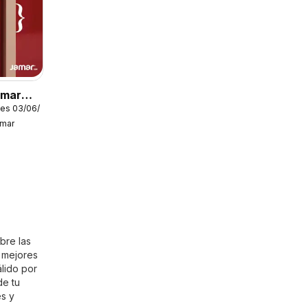
amar
les 03/06/2026
amar
bre las
s mejores
álido por
de tu
es y