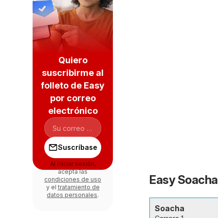
Quiero
suscribirme al
folleto de Easy
por correo
electrónico
Suscríbase
Al iniciar sesión,
acepta las
Easy Soacha 
condiciones de uso
y el
tratamiento de
datos personales
.
Soacha