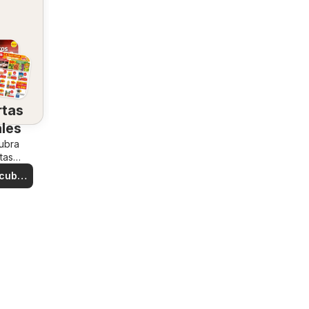
rtas
ales
ubra
tas
iales
cubre
rtas