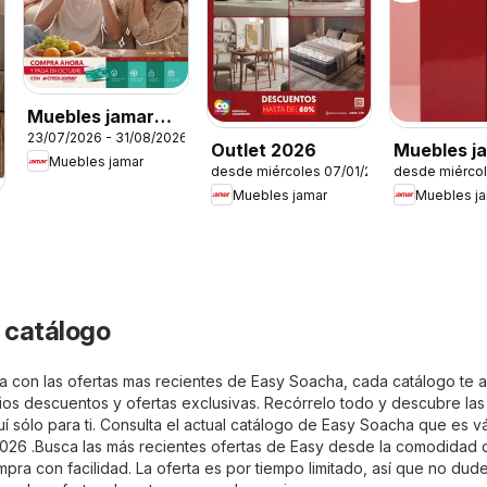
Muebles jamar
23/07/2026 - 31/08/2026
Feria del crédito
Outlet 2026
Muebles j
Muebles jamar
desde miércoles 07/01/2026
desde miérco
catálogo
Muebles jamar
Muebles j
6
 catálogo
a con las ofertas mas recientes de Easy Soacha, cada catálogo te a
rios descuentos y ofertas exclusivas. Recórrelo todo y descubre la
í sólo para ti. Consulta el actual catálogo de Easy Soacha que es v
026 .Busca las más recientes ofertas de Easy desde la comodidad 
pra con facilidad. La oferta es por tiempo limitado, así que no dud