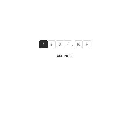
...
1
2
3
4
16
ANUNCIO