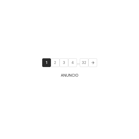
...
1
2
3
4
32
ANUNCIO