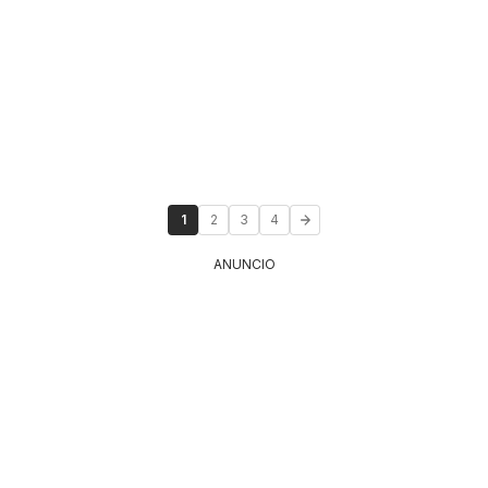
1
2
3
4
ANUNCIO