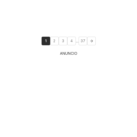
...
1
2
3
4
37
ANUNCIO