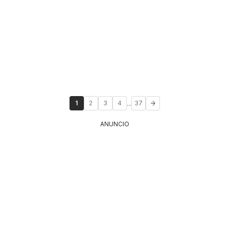
...
1
2
3
4
37
ANUNCIO