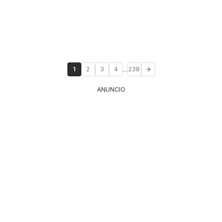
...
1
2
3
4
238
ANUNCIO