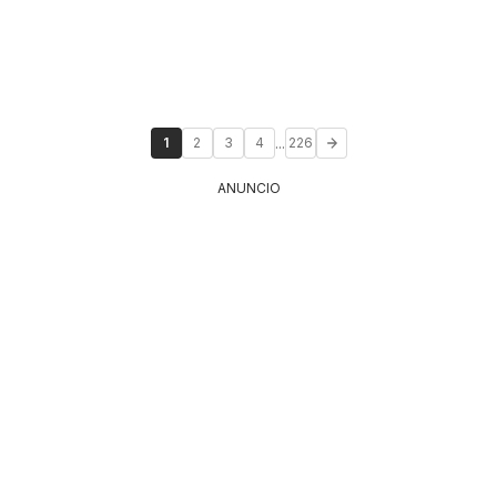
...
1
2
3
4
226
ANUNCIO