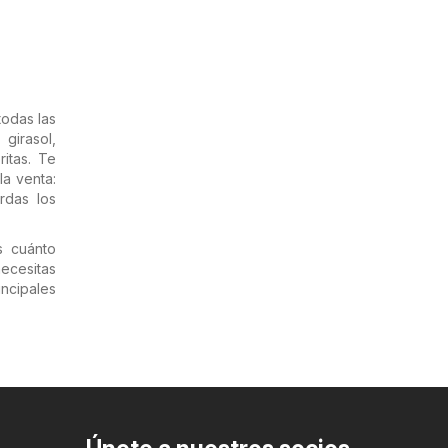
odas las
girasol,
itas. Te
a venta:
rdas los
s cuánto
ecesitas
ncipales