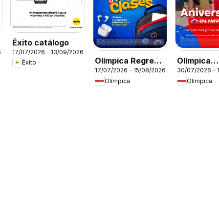
Éxito catálogo
6
17/07/2026 - 13/09/2026
Olímpica Regreso
Olímpica
Éxito
17/07/2026 - 15/08/2026
30/07/2026 - 
a clases
Aniversari
Olímpica
Olímpica
Ofertas tex
electro