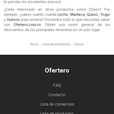
te pierdas los excelentes precios!
¿Estás interesado en otros productos como Chazo? Por
ejemplo, ¿sabes cuánto cuesta
Leche
,
Manteca
,
Queso
,
Yogur
y
Huevos
esta semana? Encuentra todo lo que necesitas saber
con
Ofertero.com.co
. Obtén una visión general de los
descuentos de los principales minoristas en un solo lugar.
Inicio
Lista de productos
Chazo
Ofertero
FAQ
Contacto
Lista de comercios
Lista de productos